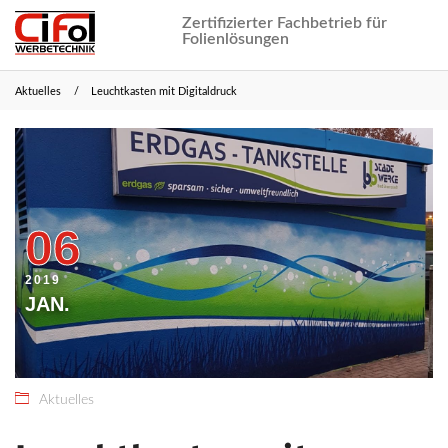
Zertifizierter Fachbetrieb für
Folienlösungen
Aktuelles
Leuchtkasten mit Digitaldruck
21.
CiFol
März
Webmaster
2021
06
2019
JAN.
Aktuelles