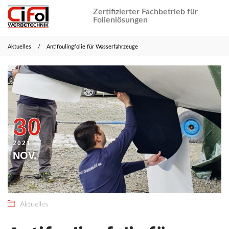
Zertifizierter Fachbetrieb für
Folienlösungen
Aktuelles
Antifoulingfolie für Wasserfahrzeuge
20.
CiFol
Februar
Webmaster
2022
30
2021
NOV.
Aktuelles