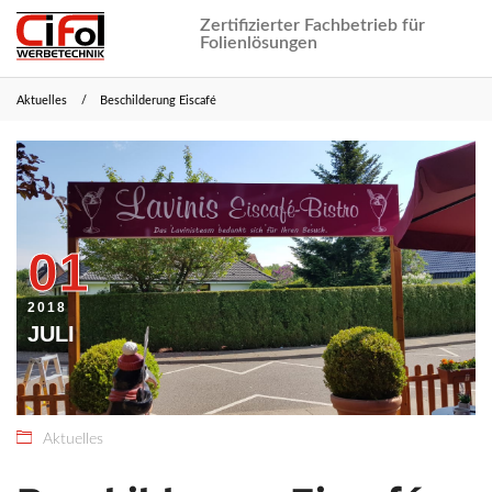
Zertifizierter Fachbetrieb für
Folienlösungen
Aktuelles
Beschilderung Eiscafé
27.
CiFol
März
Webmaster
2021
01
2018
JULI
Aktuelles