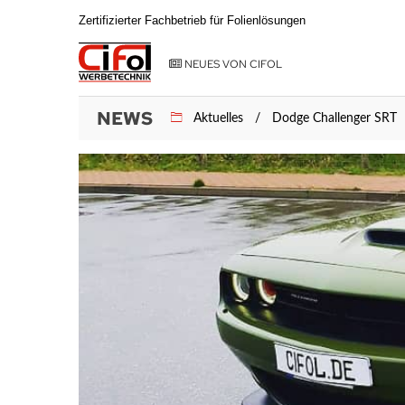
Zertifizierter Fachbetrieb für Folienlösungen
NEUES VON CIFOL
NEWS
Aktuelles
Dodge Challenger SRT
28.
CiFol
Juli
Webmaster
2020