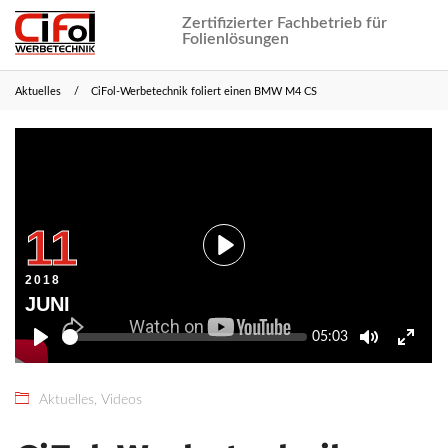
Zertifizierter Fachbetrieb für
Folienlösungen
Aktuelles
CiFol-Werbetechnik foliert einen BMW M4 CS
23.
CiFol
März
Webmaster
2021
11
Play
2018
JUNI
Seek
Current
05:03
time
Play
Toggle
Toggle
Mute
Fullscr
Aktuelles
,
Videos