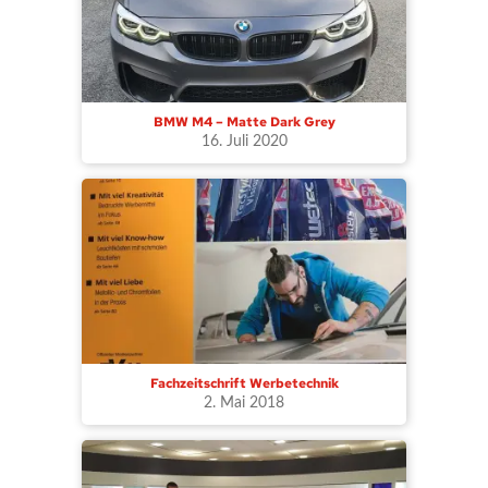
Fenster
geöffnet)
BMW M4 – Matte Dark Grey
16. Juli 2020
Fachzeitschrift Werbetechnik
2. Mai 2018