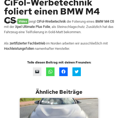
CiFol-Werbetechnik
foliert einen BMW M4
CS
In diesem Video zeigt
Video
CiFol-Werbetechnik
die Folierung eines
BMW M4 CS
mit der
Xpel Ultimate Plus Folie
, als Steinschlagschutz. Zusätzlich hat das
Fahrzeug eine Teilfolierung in Gold-Matt bekommen.
Als
zertifizierter Fachbetrieb
im Norden arbeiten wir ausschließlich mit
Hochleistungsfolien
namenhafter Hersteller.
Teile diesen Beitrag mit deinen Freunden:
Klicken,
Klicken,
Klick,
Click
um
um
um
to
einem
auf
auf
share
Freund
WhatsApp
Facebook
on
einen
zu
zu
Twitter
Link
teilen
teilen
(Wird
Ähnliche Beiträge
per
(Wird
(Wird
in
E-
in
in
neuem
Mail
neuem
neuem
Fenster
zu
Fenster
Fenster
geöffnet)
senden
geöffnet)
geöffnet)
(Wird
in
neuem