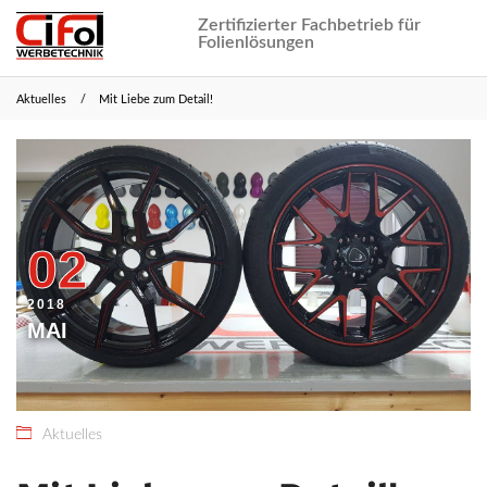
Zertifizierter Fachbetrieb für
Folienlösungen
Aktuelles
Mit Liebe zum Detail!
22.
CiFol
März
Webmaster
2021
02
2018
MAI
Aktuelles