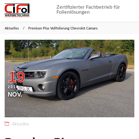
Zertifizierter Fachbetrieb für
Folienlösungen
Aktuelles
Premium Plus Vollfolierung Chevrolet Camaro
21.
CiFol
März
Webmaster
2021
19
2018
NOV.
Aktuelles