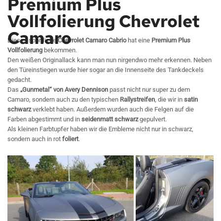
Premium Plus
Vollfolierung Chevrolet
Camaro
Dieses sportliche
Chevrolet Camaro Cabrio
hat eine
Premium Plus
Vollfolierung
bekommen.
Den weißen Originallack kann man nun nirgendwo mehr erkennen. Neben
den Türeinstiegen wurde hier sogar an die Innenseite des Tankdeckels
gedacht.
Das
„Gunmetal“ von Avery Dennison
passt nicht nur super zu dem
Camaro, sondern auch zu den typischen
Rallystreifen
, die wir in
satin
schwarz
verklebt haben. Außerdem wurden auch die Felgen auf die
Farben abgestimmt und in
seidenmatt schwarz
gepulvert.
Als kleinen Farbtupfer haben wir die Embleme nicht nur in schwarz,
sondern auch in rot
foliert
.